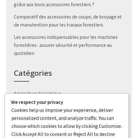
grâce aux bons accessoires forestiers ?
Comparatif des accessoires de coupe, de broyage et
de manutention pour les travaux forestiers
Les accessoires indispensables pour les machines
forestières : assurer sécurité et performance au
quotidien
Catégories
Agriculture biologique
We respect your privacy
Création jardin
Cookies help us improve your experience, deliver
personalized content, and analyze traffic. You can
Outils
choose which cookies to allow by clicking
Customize
.
Permaculture potager
Click
Accept All
to consent or
Reject All
to decline