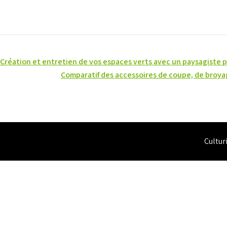
Navigation
Création et entretien de vos espaces verts avec un paysagiste 
de
Comparatif des accessoires de coupe, de broya
l’article
Cultur