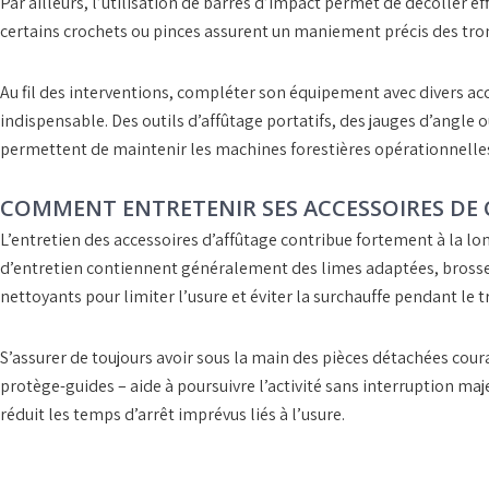
Par ailleurs, l’utilisation de
barres d’impact
permet de décoller eff
certains
crochets
ou
pinces
assurent un maniement précis des tron
Au fil des interventions, compléter son équipement avec divers
acc
indispensable. Des
outils d’affûtage portatifs
, des
jauges d’angle
o
permettent de maintenir les
machines forestières opérationnelle
COMMENT ENTRETENIR SES ACCESSOIRES DE 
L’entretien des
accessoires d’affûtage
contribue fortement à la long
d’entretien
contiennent généralement des limes adaptées, brosses
nettoyants pour limiter l’usure et éviter la surchauffe pendant le tr
S’assurer de toujours avoir sous la main des
pièces détachées cour
protège-guides – aide à poursuivre l’activité sans interruption maje
réduit les temps d’arrêt imprévus liés à l’usure.