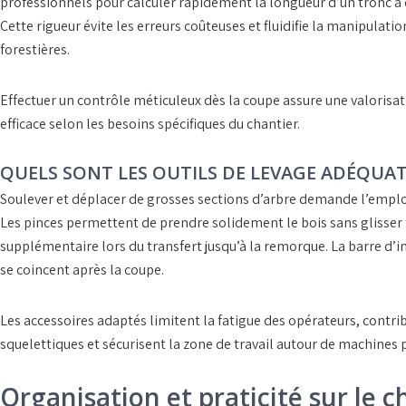
professionnels pour calculer rapidement la longueur d’un tronc à c
Cette rigueur évite les erreurs coûteuses et fluidifie la manipulatio
forestières
.
Effectuer un
contrôle méticuleux
dès la coupe assure une valorisat
efficace selon les besoins spécifiques du chantier.
QUELS SONT LES OUTILS DE LEVAGE ADÉQUAT
Soulever et déplacer de grosses sections d’arbre demande l’emplo
Les
pinces
permettent de prendre solidement le bois sans glisser 
supplémentaire lors du transfert jusqu’à la remorque. La
barre d’
se coincent après la coupe.
Les
accessoires adaptés
limitent la fatigue des opérateurs, contr
squelettiques et sécurisent la zone de travail autour de
machines p
Organisation et praticité sur le c