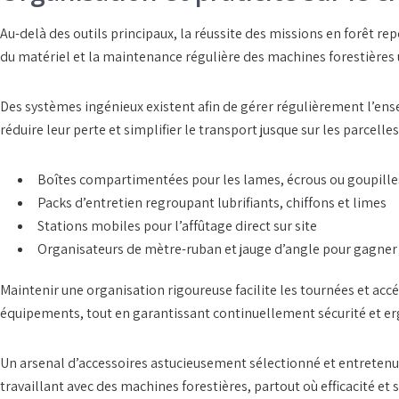
Au-delà des outils principaux, la réussite des missions en forêt rep
du matériel
et la maintenance régulière des
machines forestières 
Des
systèmes ingénieux
existent afin de gérer régulièrement l’en
réduire leur perte et simplifier le transport jusque sur les parcelle
Boîtes compartimentées
pour les lames, écrous ou goupille
Packs d’entretien
regroupant lubrifiants, chiffons et limes
Stations mobiles
pour l’affûtage direct sur site
Organisateurs de mètre-ruban
et
jauge d’angle
pour gagner 
Maintenir une
organisation rigoureuse
facilite les tournées et acc
équipements, tout en garantissant continuellement sécurité et e
Un arsenal d’
accessoires astucieusement sélectionné
et entreten
travaillant avec des
machines forestières
, partout où efficacité et