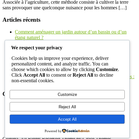
Associée à l’agriculture, cette méthode consiste à cultiver la terre
sans provoquer une quelconque nuisance pour les hommes […]
Articles récents
Comment aménager un jardin autour d’un bassin ou d’un
étang naturel ?
Gravier revêtement pour une allée de jardin : conseils et
We respect your privacy
astuces pour un aménagement réussi
Comment améliorer la sécurité et la productivité grâce aux
Cookies help us improve your experience, deliver
bons accessoires forestiers ?
personalized content, and analyze traffic. You can
Comparatif des accessoires de coupe, de broyage et de
choose which cookies to allow by clicking
Customize
.
manutention pour les travaux forestiers
Click
Accept All
to consent or
Reject All
to decline
Les accessoires indispensables pour les machines forestières :
non-essential cookies.
assurer sécurité et performance au quotidien
Catégories
Customize
Agriculture biologique
Reject All
Création jardin
Outils
Accept All
Permaculture potager
Uncategorized
Powered by
Culturia. All Rights Reserved Theme by Grace Themes