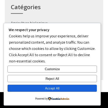
Catégories
Agriculture biologique
We respect your privacy
Création jardin
Cookies help us improve your experience, deliver
personalized content, and analyze traffic. You can
Outils
choose which cookies to allow by clicking
Customize
.
Permaculture potager
Click
Accept All
to consent or
Reject All
to decline
non-essential cookies.
Uncategorized
Customize
Reject All
Accept All
Powered by
Culturia. All Rights Reserved Theme by Grace Themes