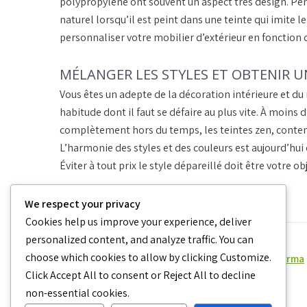
polypropylène ont souvent un aspect très design. Pe
naturel lorsqu’il est peint dans une teinte qui imite l
personnaliser votre mobilier d’extérieur en fonction 
MÉLANGER LES STYLES ET OBTENIR U
Vous êtes un adepte de la décoration intérieure et du
habitude dont il faut se défaire au plus vite. À moins
complètement hors du temps, les teintes zen, conte
L’harmonie des styles et des couleurs est aujourd’hui
Éviter à tout prix le style dépareillé doit être votre obj
We respect your privacy
Cookies help us improve your experience, deliver
personalized content, and analyze traffic. You can
Navigation
choose which cookies to allow by clicking
Customize
.
Création d’un sol de qualité pour accueillir la perma
de
Click
Accept All
to consent or
Reject All
to decline
non-essential cookies.
l’article