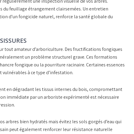
er régulièrement une inspection visuelle de vos arbres.
ties du feuillage étrangement clairsemées. Un entretien
ion d’un fongicide naturel, renforce la santé globale du
SISSURES
 tout amateur d’arboriculture. Des fructifications fongiques
 généralement un problème structurel grave. Ces formations
hancre fongique
ou la pourriture racinaire. Certaines essences
t vulnérables à ce type d’infestation.
ent en dégradant les tissus internes du bois, compromettant
ention immédiate par un arboriste expérimenté est nécessaire
ression.
 vos arbres bien hydratés mais évitez les sols gorgés d’eau qui
 sain peut également renforcer leur résistance naturelle