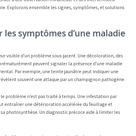
ble. Explorons ensemble les
signes
,
symptômes
, et solutions
ier les symptômes d’une maladie
eur visible d’un problème sous-jacent. Une
décoloration
, des
nt prématurément peuvent signaler la présence d’une
maladie
ntal. Par exemple, une teinte jaunâtre peut indiquer une
 révèlent souvent une attaque par un
champignon pathogène
.
le problème n’est pas traité à temps. Une infestation par
t entraîner une détérioration accélérée du feuillage et
r sa photosynthèse. Un diagnostic précoce aide à limiter les