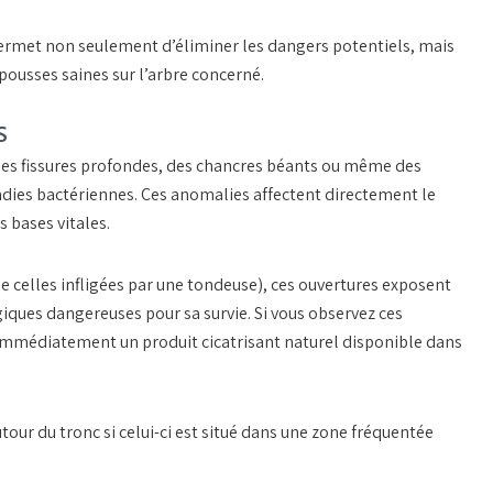
 permet non seulement d’éliminer les dangers potentiels, mais
pousses saines sur l’arbre concerné.
S
 des fissures profondes, des chancres béants ou même des
adies bactériennes. Ces anomalies affectent directement le
s bases vitales.
 celles infligées par une tondeuse), ces ouvertures exposent
giques dangereuses pour sa survie. Si vous observez ces
 immédiatement un produit cicatrisant naturel disponible dans
ur du tronc si celui-ci est situé dans une zone fréquentée