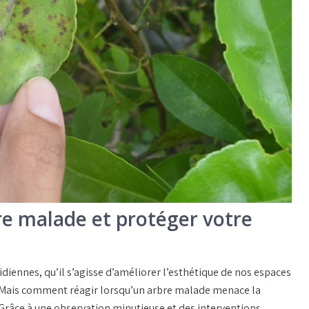
e malade et protéger votre
diennes, qu’il s’agisse d’améliorer l’
esthétique
de nos espaces
. Mais comment réagir lorsqu’un
arbre malade
menace la
? Grâce à une observation minutieuse et des interventions