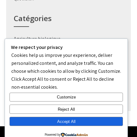
Catégories
Agriculture biologique
We respect your privacy
Création jardin
Cookies help us improve your experience, deliver
personalized content, and analyze traffic. You can
Outils
choose which cookies to allow by clicking
Customize
.
Permaculture potager
Click
Accept All
to consent or
Reject All
to decline
non-essential cookies.
Uncategorized
Customize
Reject All
Accept All
Powered by